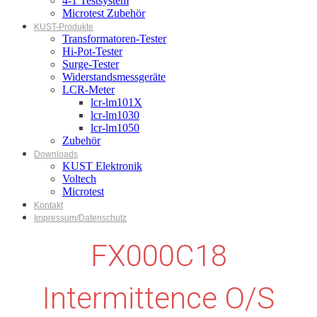
4-1 Testsystem
Microtest Zubehör
KUST-Produkte
Transformatoren-Tester
Hi-Pot-Tester
Surge-Tester
Widerstandsmessgeräte
LCR-Meter
lcr-lm101X
lcr-lm1030
lcr-lm1050
Zubehör
Downloads
KUST Elektronik
Voltech
Microtest
Kontakt
Impressum/Datenschutz
FX000C18
Intermittence O/S