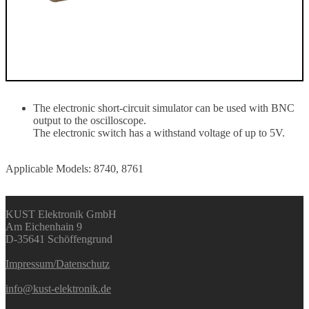
The electronic short-circuit simulator can be used with BNC
output to the oscilloscope.
The electronic switch has a withstand voltage of up to 5V.
Applicable Models: 8740, 8761
KUST Elektronik GmbH
Am Eichenhain 9
D-35641 Schöffengrund
Impressum/Datenschutz
info@kust-elektronik.de