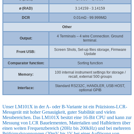
ø (RAD)
3.14159 - 3.14159
DCR
0.01mΩ - 99.999MΩ
Other
4 Terminals – 4 wire Connection. Ground
Output:
terminal.
Screen Shots, Set-up files storage, Firmware
Front USB:
Update
Comparator function:
Sorting function
100 internal instrument settings for storage /
Memory:
recall, external 500 groups
Standard RS232C, HANDLER, USB HOST,
Interface:
optional GPIB
Unser LM101X in der A- oder B-Variante ist ein Präzisions-LCR-
Messgerät mit hoher Genauigkeit, guter Stabilität und vielen
Messbereichen. Das LM101X besitzt eine 16-Bit CPU und kann zur
Messung von LCR Bauelementen, Materialien und Halbleitern über
einen weiten Frequenzbereich (20Hz bis 200kHz) und bei mehreren
Prüfsignalspannungen (20mV bis 1V bei einer Auflösung von