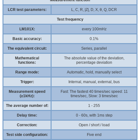
LCR test parameters:
L, C, R, |Z|, D, X, θ, Q, DCR
Test frequency
LM101X:
every 100mHz
Basic accuracy:
0.1%
The equivalent circuit:
Series, parallel
Mathematical
The absolute value of the deviation,
functions:
percentage deviation
Range mode:
Automatic, hold, manually select
Trigger:
Internal, manual, external, bus
Measurement speed
Fast: The fastest 40 times/sec speed: 11
(≥1kHz):
times/sec, Slow: 3 times/sec
The average number of:
1 - 255
Delay time:
0 - 60s, with 1ms step
Correction:
Open / short / load
Test side configuration:
Five end