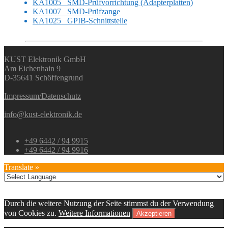
KA1005 SMD-Prüfvorrichtung (Adapterplatten)
KA1007 SMD-Prüfzange
KA1025 GPIB-Schnittstelle
KUST Elektronik GmbH
Am Eichenhain 9
D-35641 Schöffengrund
Impressum/Datenschutz
info@kust-elektronik.de
+49 6442 / 94 9915
+49 6442 / 94 9916
Translate »
Durch die weitere Nutzung der Seite stimmst du der Verwendung
von Cookies zu.
Weitere Informationen
Akzeptieren