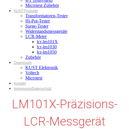
4-1 Testsystem
Microtest Zubehör
KUST-Produkte
Transformatoren-Tester
Hi-Pot-Tester
Surge-Tester
Widerstandsmessgeräte
LCR-Meter
lcr-lm101X
lcr-lm1030
lcr-lm1050
Zubehör
Downloads
KUST Elektronik
Voltech
Microtest
Kontakt
Impressum/Datenschutz
LM101X-Präzisions-
LCR-Messgerät