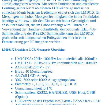
10mV) eingesetzt werden. Mit seinen Funktionen und exzellenter
Leistung, seiner leicht ablesbaren LCD-Anzeige und seiner
einfachen Menü-basierten Bedienung eignet sich das LM101X für
Messungen mit hoher Messgeschwindigkeit, die in der Produktion
benötigt wird, sowie für den Einsatz mit hoher Genauigkeit und
absoluter Stabilität, die im Labor verlangt wird. Durch die
Verwendung der Handler-Schnittstelle, der optionale IEEE 488-
Schnittstelle und der RS232C-Schnittstelle kann das LM101X
problemlos mit automatischen Prüfsystemen oder in einer
Fernsteuerung per PC integriert werden.
LM101X Präzisions-LCR-Messgerät-Übersicht:
LM101XA: 20Hz-100kHz: kontinuierlich alle 100mHz
LM101XB: 20Hz-200kHz: kontinuierlich alle 100mHz
AC-Signal: 20mV - 1V
Bis zu 40 Messungen/sec.
4,3-Zoll LCD-Anzeige
30Ω, 50Ω oder 100Ω Ausgangimpedanz
Parameter: L, C, R, |Z|, D, X, θ, Q, DCR
Grundgenauigkeit: 0,1 %
Schnittstellen: RS232, HANDLER, USB-Host, GPIB
(Option)
LED-Anzeige des Ergebnisses: Grün - PASS / Rot - FAIL