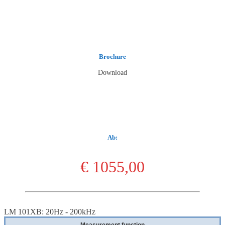
Brochure
Download
Ab:
€ 1055,00
LM 101XB: 20Hz - 200kHz
Measurement function