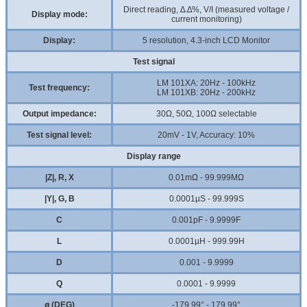
Direct reading, ∆.∆%, V/I (measured voltage /
Display mode:
current monitoring)
Display:
5 resolution, 4.3-inch LCD Monitor
Test signal
LM 101XA: 20Hz - 100kHz
Test frequency:
LM 101XB: 20Hz - 200kHz
Output impedance:
30Ω, 50Ω, 100Ω selectable
Test signal level:
20mV - 1V, Accuracy: 10%
Display range
|Z|, R, X
0.01mΩ - 99.999MΩ
|Y|, G, B
0.0001µS - 99.999S
C
0.001pF - 9.9999F
L
0.0001µH - 999.99H
D
0.001 - 9.9999
Q
0.0001 - 9.9999
ø (DEG)
-179.99° - 179.99°