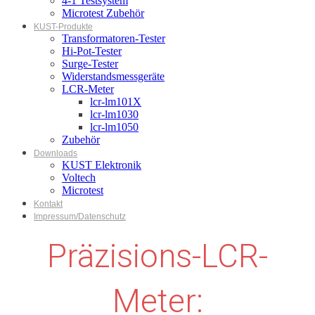
4-1 Testsystem
Microtest Zubehör
KUST-Produkte
Transformatoren-Tester
Hi-Pot-Tester
Surge-Tester
Widerstandsmessgeräte
LCR-Meter
lcr-lm101X
lcr-lm1030
lcr-lm1050
Zubehör
Downloads
KUST Elektronik
Voltech
Microtest
Kontakt
Impressum/Datenschutz
Präzisions-LCR-
Meter: