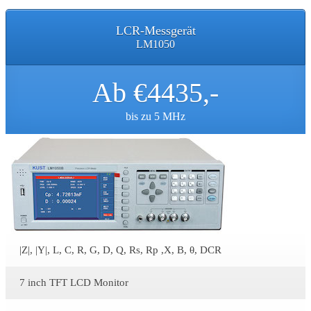
LCR-Messgerät
LM1050
Ab €4435,-
bis zu 5 MHz
|Z|, |Y|, L, C, R, G, D, Q, Rs, Rp ,X, B, θ, DCR
7 inch TFT LCD Monitor