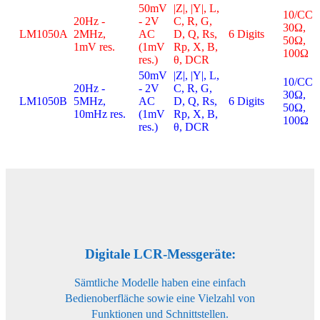
50mV
|Z|, |Y|, L,
10/CC
20Hz -
- 2V
C, R, G,
30Ω,
LM1050A
2MHz,
AC
D, Q, Rs,
6 Digits
50Ω,
1mV res.
(1mV
Rp, X, B,
100Ω
res.)
θ, DCR
50mV
|Z|, |Y|, L,
10/CC
20Hz -
- 2V
C, R, G,
30Ω,
LM1050B
5MHz,
AC
D, Q, Rs,
6 Digits
50Ω,
10mHz res.
(1mV
Rp, X, B,
100Ω
res.)
θ, DCR
Digitale LCR-Messgeräte:
Sämtliche Modelle haben eine einfach
Bedienoberfläche sowie eine Vielzahl von
Funktionen und Schnittstellen.