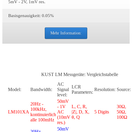
5mV - 2V, 1mV res.
Basisgenauigkeit: 0.05%
Mehr Information:
KUST LM Messgeräte: Vergleichstabelle
AC
LCR
Model:
Bandwidth:
Signal
Resolution:
Source:
Parameters:
level:
50mV
20Hz -
- 1V
L, C, R,
30Ω,
100kHz,
LM101XA
AC
|Z|, D, X,
5 Digits
50Ω,
kontinuierlich
(10mV
θ, Q
100Ω
alle 100mHz
res.)
50mV
20Hz -