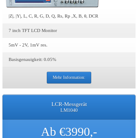
|Z|, |Y|, L, C, R, G, D, Q, Rs, Rp ,X, B, θ, DCR
7 inch TFT LCD Monitor
5mV - 2V, 1mV res.
Basisgenauigkeit: 0.05%
Mehr Information:
LCR-Messgerät
LM1040
Ab €3990,-