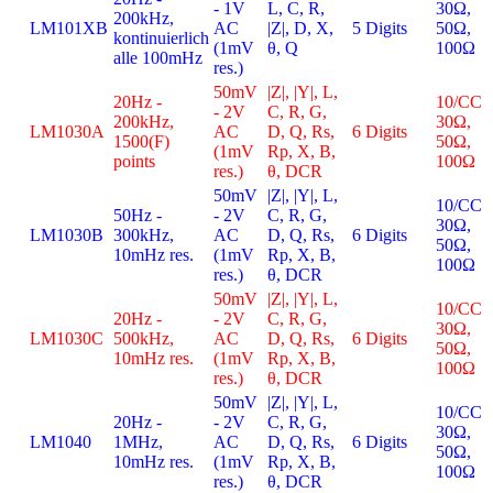
- 1V
L, C, R,
30Ω,
200kHz,
LM101XB
AC
|Z|, D, X,
5 Digits
50Ω,
kontinuierlich
(1mV
θ, Q
100Ω
alle 100mHz
res.)
50mV
|Z|, |Y|, L,
20Hz -
10/CC
- 2V
C, R, G,
200kHz,
30Ω,
LM1030A
AC
D, Q, Rs,
6 Digits
1500(F)
50Ω,
(1mV
Rp, X, B,
points
100Ω
res.)
θ, DCR
50mV
|Z|, |Y|, L,
10/CC
50Hz -
- 2V
C, R, G,
30Ω,
LM1030B
300kHz,
AC
D, Q, Rs,
6 Digits
50Ω,
10mHz res.
(1mV
Rp, X, B,
100Ω
res.)
θ, DCR
50mV
|Z|, |Y|, L,
10/CC
20Hz -
- 2V
C, R, G,
30Ω,
LM1030C
500kHz,
AC
D, Q, Rs,
6 Digits
50Ω,
10mHz res.
(1mV
Rp, X, B,
100Ω
res.)
θ, DCR
50mV
|Z|, |Y|, L,
10/CC
20Hz -
- 2V
C, R, G,
30Ω,
LM1040
1MHz,
AC
D, Q, Rs,
6 Digits
50Ω,
10mHz res.
(1mV
Rp, X, B,
100Ω
res.)
θ, DCR