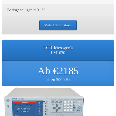
Basisgenauigkeit: 0.1%
Mehr Information:
LCR-Messgerät
LM1030
Ab €2185
bis zu 500 kHz