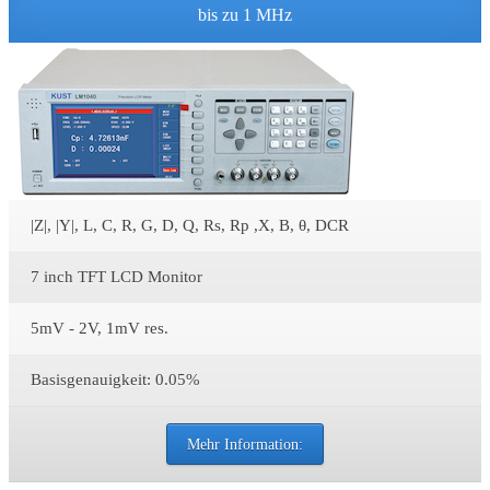
bis zu 1 MHz
|Z|, |Y|, L, C, R, G, D, Q, Rs, Rp ,X, B, θ, DCR
7 inch TFT LCD Monitor
5mV - 2V, 1mV res.
Basisgenauigkeit: 0.05%
Mehr Information: