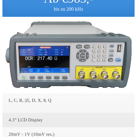
bis zu 200 kHz
L, C, R, |Z|, D, X, θ, Q
4.3" LCD Display
20mV - 1V (10mV res.)